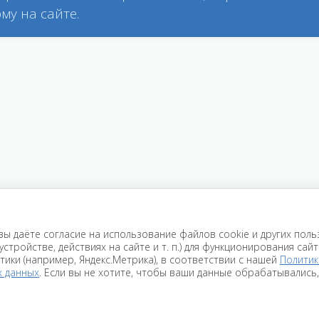
му на сайте.
ы даёте согласие на использование файлов cookie и других польз
стройстве, действиях на сайте и т. п.) для функционирования сай
Каталог
st@camis.spb.ru
тики (например, Яндекс.Метрика), в соответствии с нашей
Политик
ofisrika@yandex.ru
х данных
. Если вы не хотите, чтобы ваши данные обрабатывались
кция
Дизайн
+7 (812) 295-81-30
ты
Отзывы
+7 (812) 295-81-28