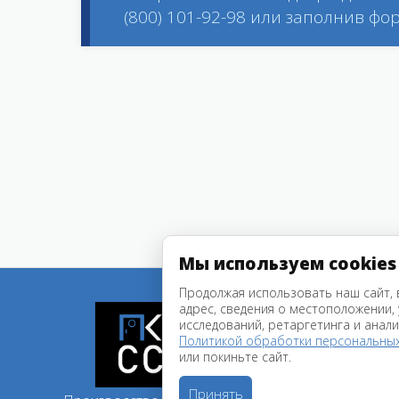
(800) 101-92-98 или заполнив фор
Мы используем cookies
Продолжая использовать наш сайт, в
адрес, сведения о местоположении, у
Услуги
исследований, ретаргетинга и анали
Политикой обработки персональны
Проду
или покиньте сайт.
Объек
Принять