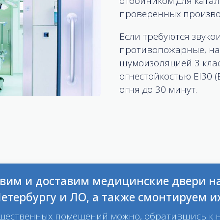
отбойником для катал
проверенных произво
Если требуются звук
противопожарные, на
шумоизоляцией 3 клас
огнестойкостью ЕI30 (
огня до 30 минут.
овим и доставим медицинские двери н
етербургу и ЛО, а также смонтируем и
общественных помещений можно, обратившись к 