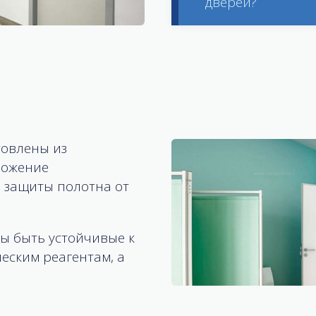
дверей?
товлены из
ножение
 защиты полотна от
ы быть устойчивые к
ским реагентам, а