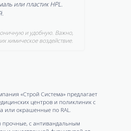
аль или пластик HPL.
й.
коничную и удобную. Важно,
их химическое воздействие.
мпания «Строй Система» предлагает
едицинских центров и поликлиник с
а или окрашенные по RAL.
и прочные, с антивандальным