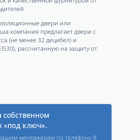
ок и качественной фурнитурой от
дителей.
оизоляционные двери или
ша компания предлагает двери с
са (не менее 32 децибел) и
EIS30), рассчитанную на защиту от
а собственном
х «под ключ».
нашим менеджерам по телефону 8