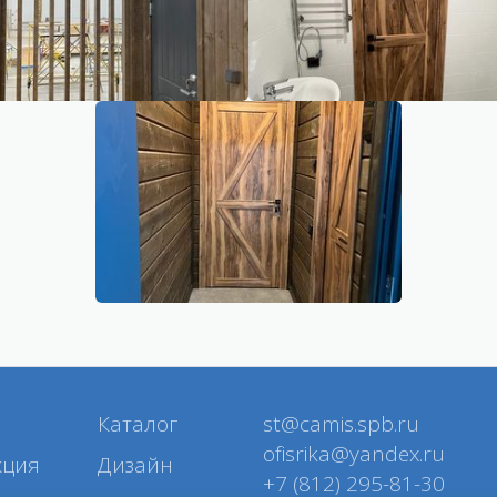
Каталог
st@camis.spb.ru
ofisrika@yandex.ru
кция
Дизайн
+7 (812) 295-81-30