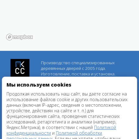
Производство специализированных
деревянных дверей с 2005 года.
Изготовление, поставка и установка.
Мы используем cookies
st@camis.spb.ru
Срочная консультация
ofisrika@yandex.ru
Продолжая использовать наш сайт, вы даёте согласие на
+7 (812) 295-81-30
использование файлов cookie и других пользовательских
данных (включая IP-адрес, сведения о местоположении,
+7 (812) 295-81-28
устройстве, действиях на сайте и т. п.) для
8 (800) 101-92-98
функционирования сайта, проведения статистических
Политика конфиденциальности
исследований, ретаргетинга и аналитики (например,
Согласие на обработку персональных
Яндекс.Метрика), в соответствии с нашей
Политикой
данных
конфиденциальности
и
Политикой обработки
персональных данных
. Если вы не хотите, чтобы ваши