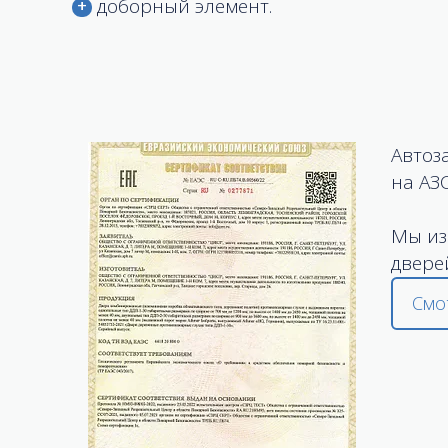
доборный элемент.
Автоз
на АЗ
Мы из
двере
Смо