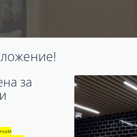
ложение!
ена за
 и
тным