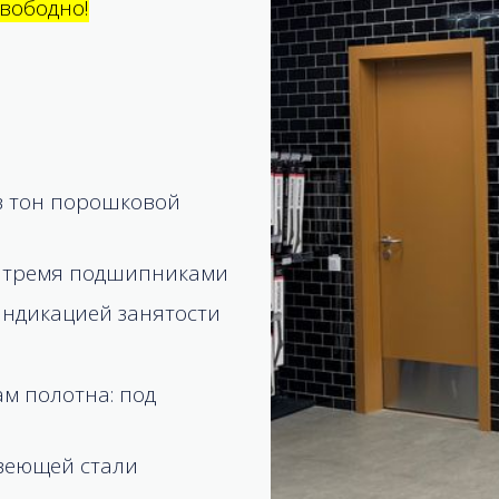
вободно!
а
в тон порошковой
с тремя подшипниками
индикацией занятости
м полотна: под
авеющей стали