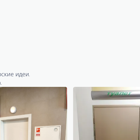
ские идеи.
.